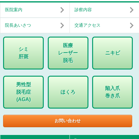
医院案内
診察内容
院長あいさつ
交通アクセス
医療
シミ
レーザー
ニキビ
肝斑
脱毛
男性型
陥入爪
脱毛症
ほくろ
巻き爪
(AGA)
お問い合わせ