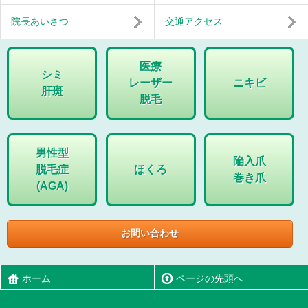
院長あいさつ
交通アクセス
医療
シミ
レーザー
ニキビ
肝斑
脱毛
男性型
陥入爪
脱毛症
ほくろ
巻き爪
(AGA)
お問い合わせ
ホーム
ページの先頭へ